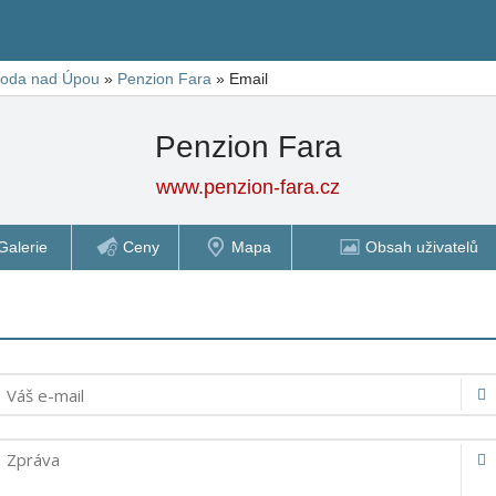
oda nad Úpou
»
Penzion Fara
»
Email
Penzion Fara
www.penzion-fara.cz
Galerie
Ceny
Mapa
Obsah uživatelů