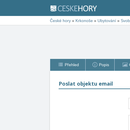
České hory
»
Krkonoše
»
Ubytování
»
Svob
Přehled
Popis
Poslat objektu email