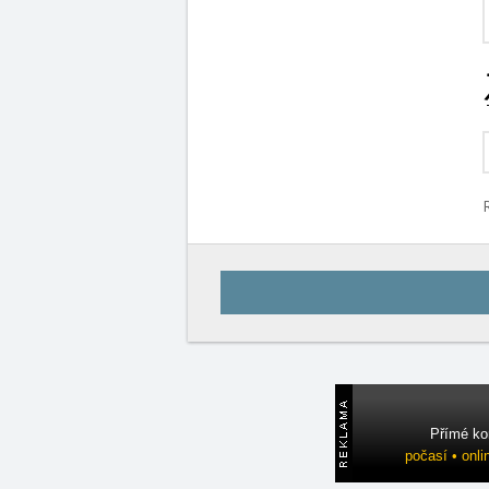
Přímé ko
počasí • onli