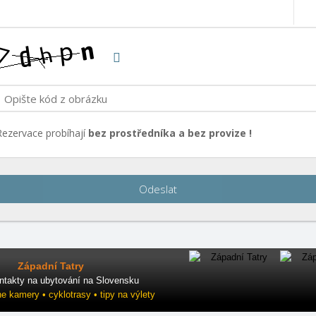
Rezervace probíhají
bez prostředníka a bez provize !
Odeslat
Západní Tatry
ntakty na ubytování na Slovensku
ne kamery • cyklotrasy • tipy na výlety